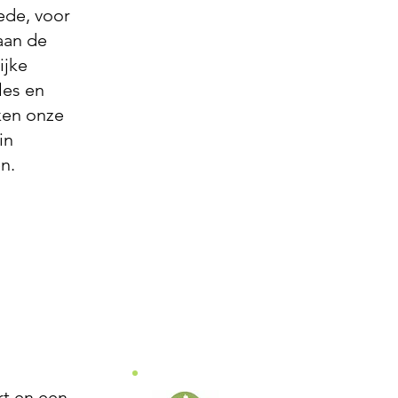
ede, voor
aan de
ijke
les en
ken onze
in
n.
rt en een