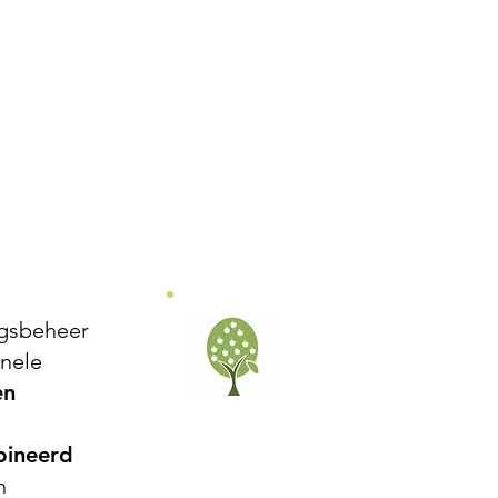
ngsbeheer
onele
en
bineerd
n