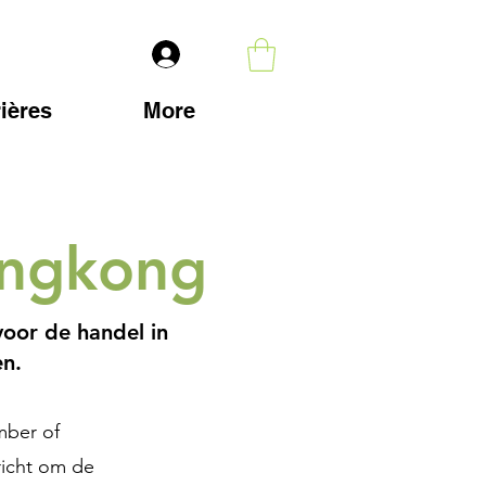
ières
More
ongkong
voor de handel in
n.
mber of
richt om de