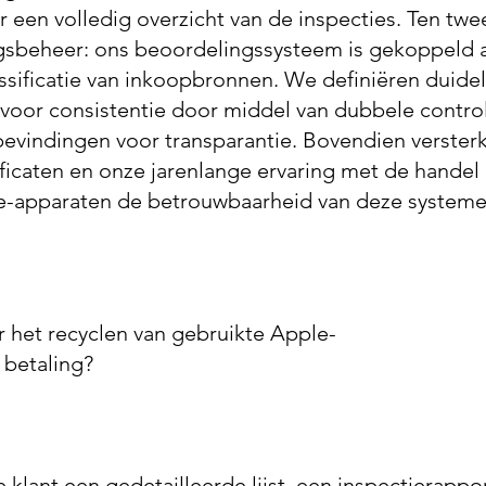
 een volledig overzicht van de inspecties. Ten twe
gsbeheer: ons beoordelingssysteem is gekoppeld 
ssificatie van inkoopbronnen. We definiëren duidel
n voor consistentie door middel van dubbele contro
bevindingen voor transparantie. Bovendien verster
tificaten en onze jarenlange ervaring met de handel 
e-apparaten de betrouwbaarheid van deze systeme
or het recyclen van gebruikte Apple-
 betaling?
e klant een gedetailleerde lijst, een inspectierappo