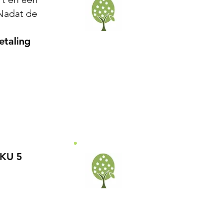
 Nadat de
etaling
SKU 5