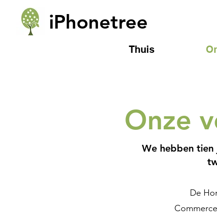
iPhonetree
Thuis
O
Onze v
We hebben tien j
tw
De Hon
Commerce (