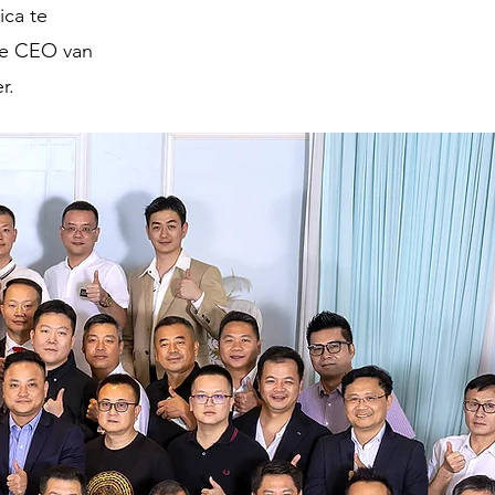
ica te
De CEO van
r.