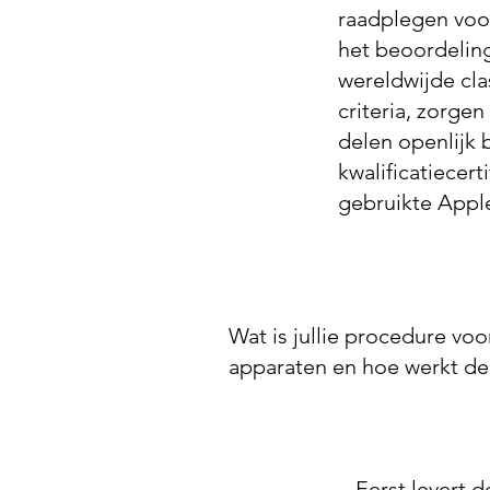
raadplegen voor
het beoordelin
wereldwijde cla
criteria, zorge
delen openlijk 
kwalificatiecer
gebruikte Appl
Wat is jullie procedure vo
apparaten en hoe werkt de
Eerst levert d