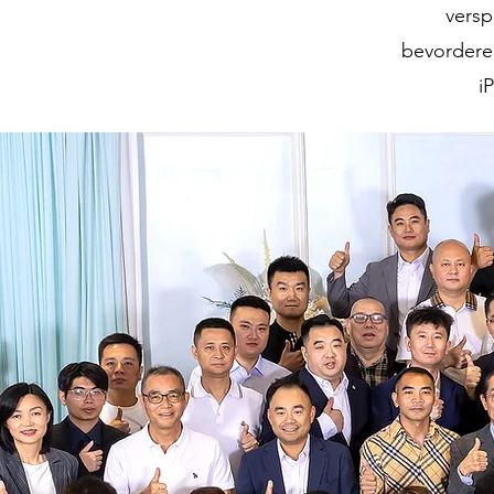
versp
bevordere
i