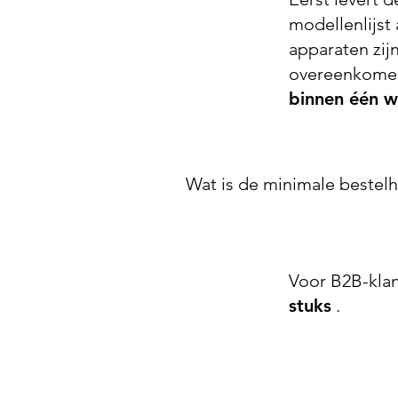
modellenlijst
apparaten zij
overeenkomen 
binnen één w
Wat is de minimale bestel
Voor B2B-kla
stuks
.